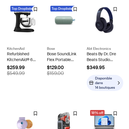
Top Droplisted
Top Droplisted
KitchenAid
Bose
Abt Electronics
Refurbished
Bose SoundLink
Beats By Dr. Dre
KitchenAid® 6
Flex Portable
Beats Studio
Quart Bowl-Lift
Speaker (2nd
Pro Wireless
$259.99
$129.00
$349.95
Stand Mixer
Gen) -
Noise
$549.99
$159.00
Refurbished
Cancelling
Disponible
Headphones
dans
14 boutiques
Navy
18% off