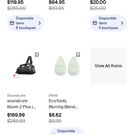
$119.95
$64.95
$20.00
Cooker with 6qt
$285.00
$99.95
$25.00
Crock and Dual
2.5qt Nonstick
Disponible
Disponible
dans
dans
Insert
8 boutiques
5 boutiques
View All Items
Soundcore
iHerb
soundcore
EcoTools,
Boom 2 Plus |
Blurring Blender
Powerful
Duo, 2 Sponges
$169.99
$6.62
Outdoor Bass
$249.99
$9.99
Bluetooth
Speaker
Disponible