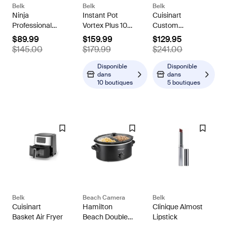
Belk
Belk
Belk
Ninja
Instant Pot
Cuisinart
Professional
Vortex Plus 10
Custom
Blender 1000
Quart Air Fryer
Classic™
$89.99
$159.99
$129.95
BL610, Black
Stainless Steel
Toaster Oven
$145.00
$179.99
$241.00
Oven, Grey, 10
Broiler
Quarts
Disponible
Disponible
dans
dans
10 boutiques
5 boutiques
Belk
Beach Camera
Belk
Cuisinart
Hamilton
Clinique Almost
Basket Air Fryer
Beach Double
Lipstick
Dish Slow