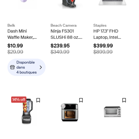
Belk
Beach Camera
Staples
Dash Mini
Ninja FS301
HP 17.3" FHD
Waffle Maker,
SLUSHi 88 oz.
Laptop, Intel
Lilac
Frozen Drink &
Core i3-N305,
$10.99
$239.95
$399.99
Slushie
8GB RAM,
$29.99
$349.99
$899.99
Machine -
512GB SSD,
Renewed
+9.5 hours
Disponible
dans
battery,
4 boutiques
Windows 11
Home
14% off