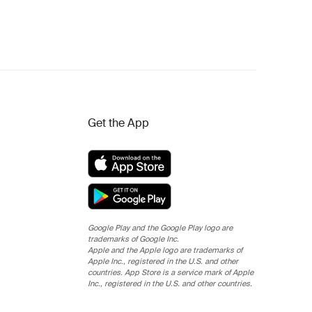
Get the App
Google Play and the Google Play logo are
trademarks of Google Inc.
Apple and the Apple logo are trademarks of
Apple Inc., registered in the U.S. and other
countries. App Store is a service mark of Apple
Inc., registered in the U.S. and other countries.