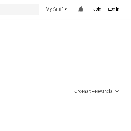
My Stuff
Join
Log in
Ordenar:
Relevancia