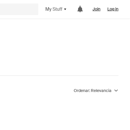
My Stuff
Join
Log in
Ordenar:
Relevancia