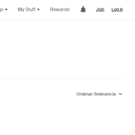
op
My Stuff
Rewards
Join
Log in
Ordenar:
Relevancia