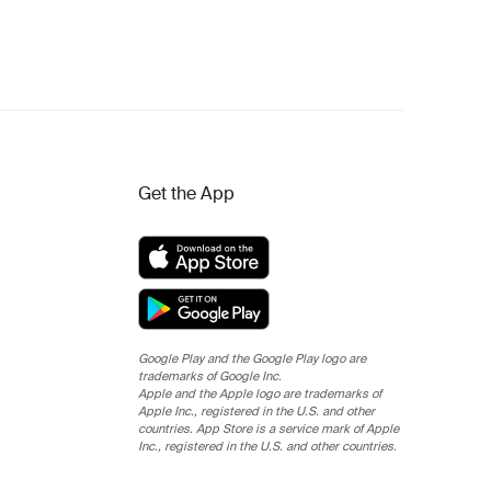
Get the App
Google Play and the Google Play logo are
trademarks of Google Inc.
Apple and the Apple logo are trademarks of
Apple Inc., registered in the U.S. and other
countries. App Store is a service mark of Apple
Inc., registered in the U.S. and other countries.