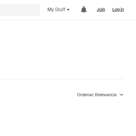
My Stuff
Join
Log in
Ordenar:
Relevancia