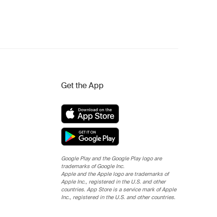
Get the App
Google Play and the Google Play logo are
trademarks of Google Inc.
Apple and the Apple logo are trademarks of
Apple Inc., registered in the U.S. and other
countries. App Store is a service mark of Apple
Inc., registered in the U.S. and other countries.