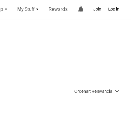
op
My Stuff
Rewards
Join
Log in
Ordenar:
Relevancia