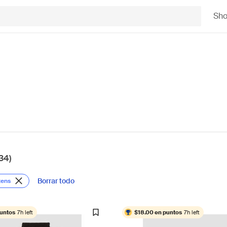
Sh
34)
Borrar todo
tens
puntos
7h left
$18.00 en puntos
7h left