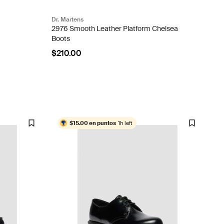
Dr. Martens
)
2976 Smooth Leather Platform Chelsea
Boots
$210.00
$15.00 en puntos
1h left