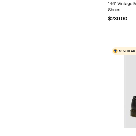
1461 Vintage 
Shoes
$230.00
$15.00 en