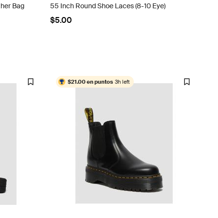
ther Bag
55 Inch Round Shoe Laces (8-10 Eye)
$5.00
$21.00 en puntos
3h left