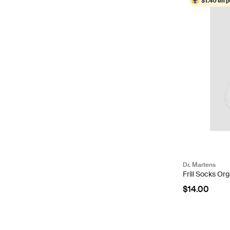
$1.40 en 
Dr. Martens
Frill Socks Or
$14.00