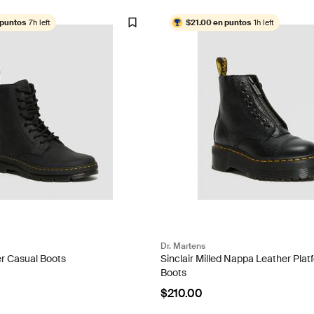
 puntos
7h left
$21.00 en puntos
1h left
Dr. Martens
r Casual Boots
Sinclair Milled Nappa Leather Plat
Boots
$210.00