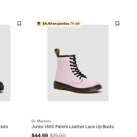
$4.49 en puntos
7h left
Dr. Martens
oots
Junior 1460 Patent Leather Lace Up Boots
$44.99
$75.00