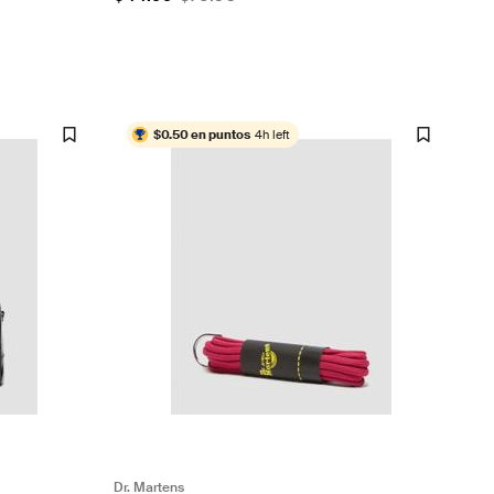
$0.50 en puntos
4h left
Dr. Martens