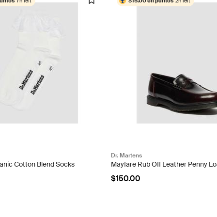
puntos
7h left
$15.00 en puntos
2h left
Dr. Martens
ganic Cotton Blend Socks
Mayfare Rub Off Leather Penny Lo
$150.00