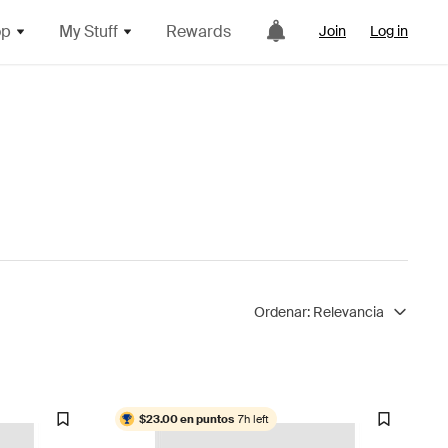
op
My Stuff
Rewards
Join
Log in
Ordenar:
Relevancia
$23.00 en puntos
7h left