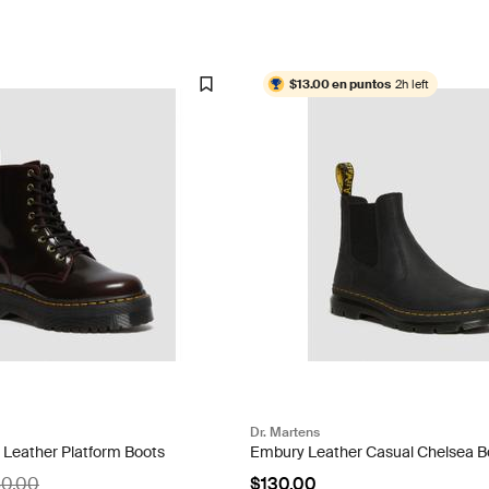
$13.00 en puntos
2h left
Dr. Martens
 Leather Platform Boots
Embury Leather Casual Chelsea B
80.00
$130.00