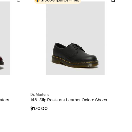
$15.00 en puntos
4h left
Dr. Martens
afers
1461 Slip Resistant Leather Oxford Shoes
$170.00