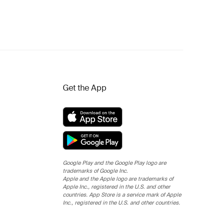
Get the App
Google Play and the Google Play logo are
trademarks of Google Inc.
Apple and the Apple logo are trademarks of
Apple Inc., registered in the U.S. and other
countries. App Store is a service mark of Apple
Inc., registered in the U.S. and other countries.