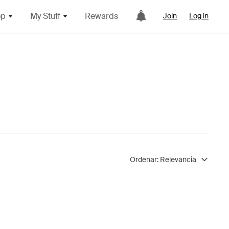
op
My Stuff
Rewards
Join
Log in
Ordenar:
Relevancia