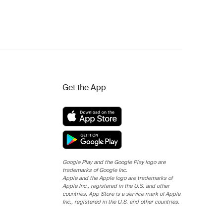
Get the App
Google Play and the Google Play logo are
trademarks of Google Inc.
Apple and the Apple logo are trademarks of
Apple Inc., registered in the U.S. and other
countries. App Store is a service mark of Apple
Inc., registered in the U.S. and other countries.