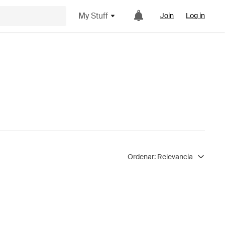
My Stuff
Join
Log in
Ordenar:
Relevancia