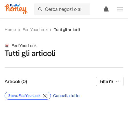
Home
>
FeelYourLook
>
Tutti gli articoli
FeelYourLook
Tutti gli articoli
Articoli (0)
Filtri (1)
Cancella tutto
Store: FeelYourLook