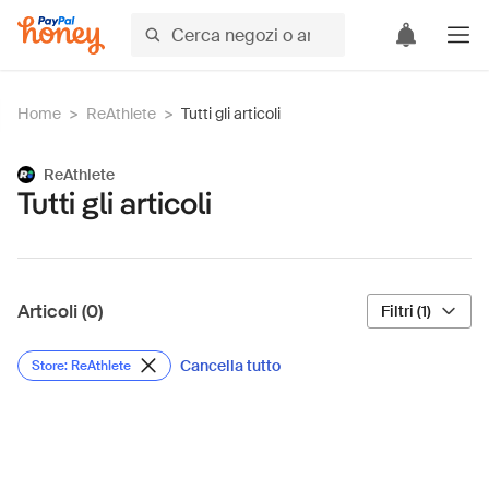
Home
>
ReAthlete
>
Tutti gli articoli
ReAthlete
Tutti gli articoli
Articoli (0)
Filtri (1)
Cancella tutto
Store: ReAthlete