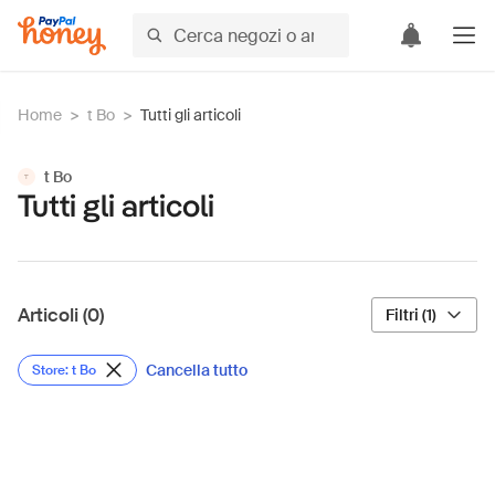
Home
>
t Bo
>
Tutti gli articoli
t Bo
T
Tutti gli articoli
Articoli (0)
Filtri (1)
Cancella tutto
Store: t Bo