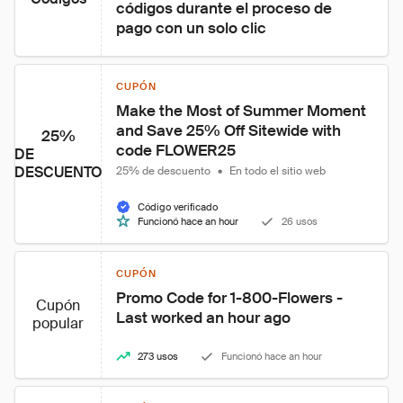
códigos durante el proceso de 
pago con un solo clic
CUPÓN
Make the Most of Summer Moment 
and Save 25% Off Sitewide with 
25%
code FLOWER25
DE
DESCUENTO
25% de descuento
•
En todo el sitio web
Código verificado
Funcionó hace an hour
26 usos
CUPÓN
Promo Code for 1-800-Flowers - 
Cupón
Last worked an hour ago
popular
273 usos
Funcionó hace an hour