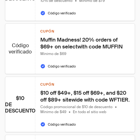
10% de descuento
•
Mínimo de $79
Código verificado
CUPÓN
Muffin Madness! 20% orders of 
Código
$69+ on selectwith code MUFFIN
verificado
Mínimo de $69
Código verificado
CUPÓN
$10 off $49+, $15 off $69+, and $20 
$10
off $89+ sitewide with code WFTIER.
DE
Código promocional de $10 de descuento
•
DESCUENTO
Mínimo de $49
•
En todo el sitio web
Código verificado