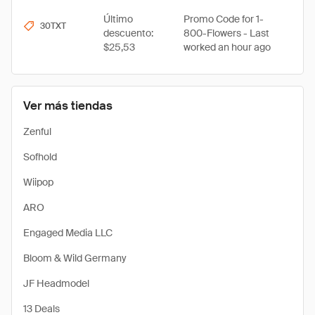
Último
Promo Code for 1-
30TXT
descuento:
800-Flowers - Last
$25,53
worked an hour ago
Ver más tiendas
Zenful
Sofhold
Wiipop
ARO
Engaged Media LLC
Bloom & Wild Germany
JF Headmodel
13 Deals