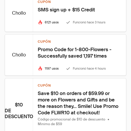
CUPÓN
SMS sign up + $15 Credit
Chollo
6121 usos
Funcionó hace 3 hours
CUPÓN
Promo Code for 1-800-Flowers - 
Chollo
Successfully saved 1,197 times
1197 usos
Funcionó hace 4 hours
CUPÓN
Save $10 on orders of $59.99 or 
more on Flowers and Gifts and be 
$10
the reason they... Smile! Use Promo 
DE
Code FLWR10 at checkout!
DESCUENTO
Código promocional de $10 de descuento
•
Mínimo de $59