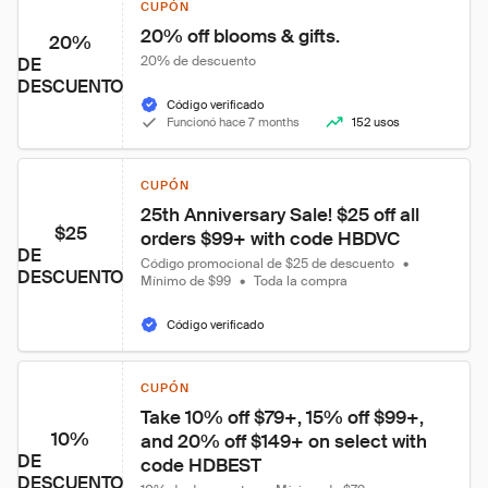
CUPÓN
20% off blooms & gifts.
20%
20% de descuento
DE
DESCUENTO
Código verificado
Funcionó hace 7 months
152 usos
CUPÓN
25th Anniversary Sale! $25 off all 
$25
orders $99+ with code HBDVC
DE
Código promocional de $25 de descuento
•
DESCUENTO
Mínimo de $99
•
Toda la compra
Código verificado
CUPÓN
Take 10% off $79+, 15% off $99+, 
10%
and 20% off $149+ on select with 
DE
code HDBEST
DESCUENTO