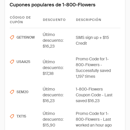
Cupones populares de 1-800-Flowers
CÓDIGO DE
DESCUENTO
DESCRIPCIÓN
CUPÓN
Último
SMS sign up + $15
GET15NOW
descuento:
Credit
$16,23
Promo Code for 1-
Último
USAA25
800-Flowers -
descuento:
Successfully saved
$17,38
1,197 times
Último
1-800-Flowers
SEM20
descuento:
Coupon Code - Last
$16,23
saved $16.23
Último
Promo Code for 1-
TXT15
descuento:
800-Flowers - Last
$15,90
worked an hour ago