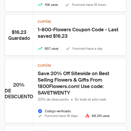
106 usos
Funcionó hace 18 hours
CUPÓN
1-800-Flowers Coupon Code - Last 
$16.23
saved $16.23
Guardado
857 usos
Funcionó hace a day
CUPÓN
Save 20% Off Sitewide on Best 
Selling Flowers & Gifts From 
20%
1800Flowers.com! Use code: 
DE
SAVETWENTY
DESCUENTO
20% de descuento
•
En todo el sitio web
Código verificado
Funcionó hace 18 days
68.210 usos