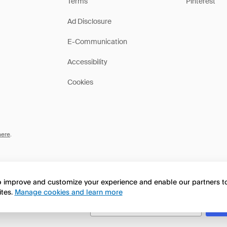
Terms
Pinterest
Ad Disclosure
E-Communication
Accessibility
Cookies
here
.
to improve and customize your experience and enable our partners 
ites.
Manage cookies and learn more
this page in English?
No, seguir navegando