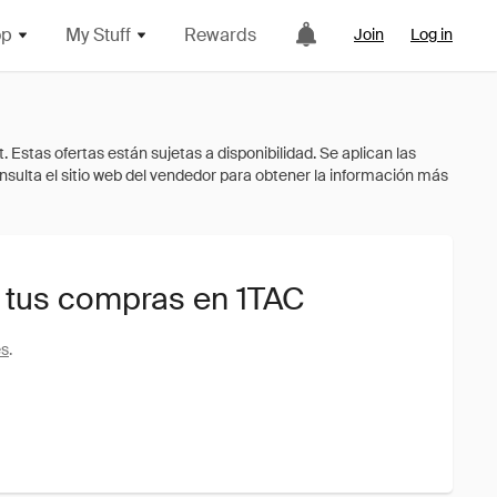
op
My Stuff
Rewards
Join
Log in
 tus compras en 1TAC
es
.