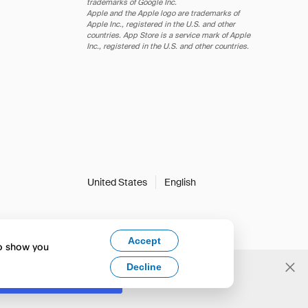
trademarks of Google Inc.
Apple and the Apple logo are trademarks of
Apple Inc., registered in the U.S. and other
countries. App Store is a service mark of Apple
Inc., registered in the U.S. and other countries.
United States
English
Accept
to show you
Decline
Yes, change to English