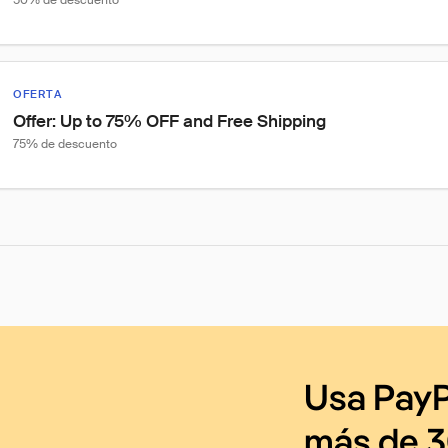
50% de descuento
OFERTA
Offer: Up to 75% OFF and Free Shipping
75% de descuento
Usa PayP
más de 3