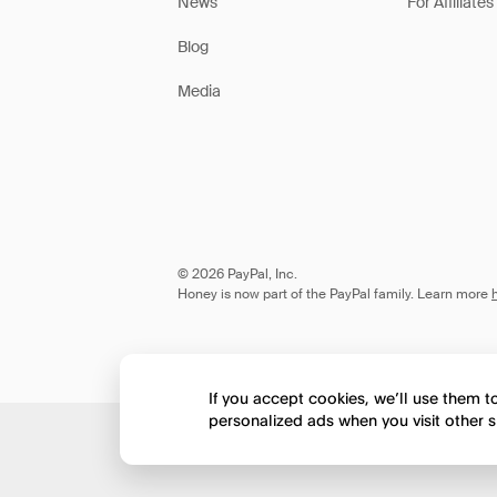
News
For Affiliates
Blog
Media
© 2026 PayPal, Inc.
Honey is now part of the PayPal family. Learn more
If you accept cookies, we’ll use them 
personalized ads when you visit other s
Would you like to view 