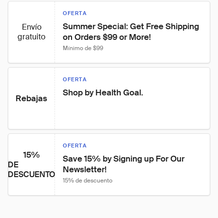
OFERTA
Summer Special: Get Free Shipping 
Envío
gratuito
on Orders $99 or More!
Mínimo de $99
OFERTA
Shop by Health Goal.
Rebajas
OFERTA
15%
Save 15% by Signing up For Our 
DE
Newsletter!
DESCUENTO
15% de descuento