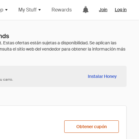
op
My Stuff
Rewards
Join
Log in
ands
Instalar Honey
u carro.
Obtener cupón