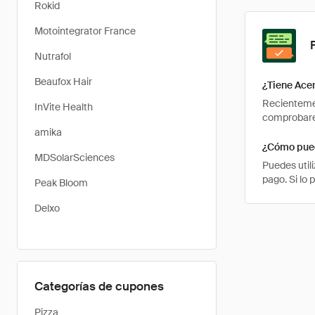
Rokid
Motointegrator France
Nutrafol
Beaufox Hair
¿Tiene Ace
Recientemen
InVite Health
comprobarem
amika
¿Cómo pued
MDSolarSciences
Puedes util
pago. Si lo
Peak Bloom
Delxo
Categorías de cupones
Pizza