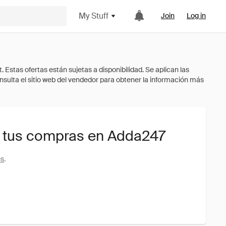
My Stuff
Join
Log in
 tus compras en Adda247
es
.