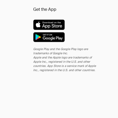
Get the App
Google Play and the Google Play logo are
trademarks of Google Inc.
Apple and the Apple logo are trademarks of
Apple Inc., registered in the U.S. and other
countries. App Store is a service mark of Apple
Inc., registered in the U.S. and other countries.