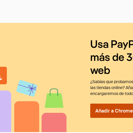
Usa PayP
más de 3
web
¿Sabías que probamos
las tiendas online? Añ
encargaremos de todo
Añadir a Chrome 