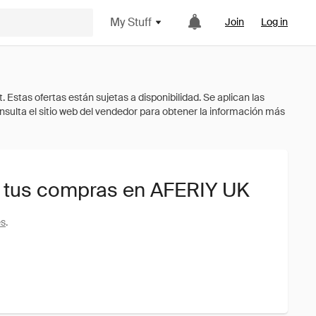
My Stuff
Join
Log in
 tus compras en AFERIY UK
es
.