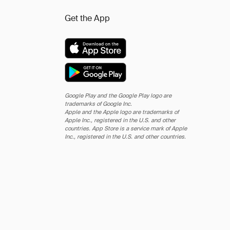
Get the App
Google Play and the Google Play logo are
trademarks of Google Inc.
Apple and the Apple logo are trademarks of
Apple Inc., registered in the U.S. and other
countries. App Store is a service mark of Apple
Inc., registered in the U.S. and other countries.