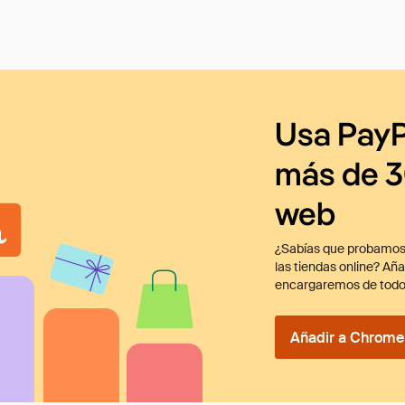
Usa PayP
más de 3
web
¿Sabías que probamos
las tiendas online? Añ
encargaremos de todo
Añadir a Chrome 