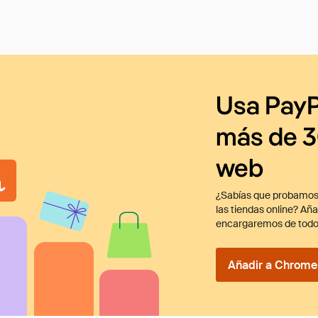
Usa PayP
más de 3
web
¿Sabías que probamos
las tiendas online? Añ
encargaremos de todo
Añadir a Chrome 