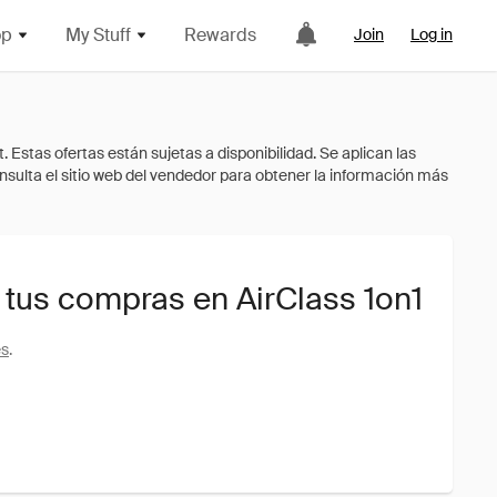
op
My Stuff
Rewards
Join
Log in
 tus compras en AirClass 1on1
es
.