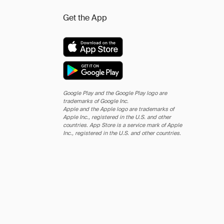
Get the App
Google Play and the Google Play logo are
trademarks of Google Inc.
Apple and the Apple logo are trademarks of
Apple Inc., registered in the U.S. and other
countries. App Store is a service mark of Apple
Inc., registered in the U.S. and other countries.