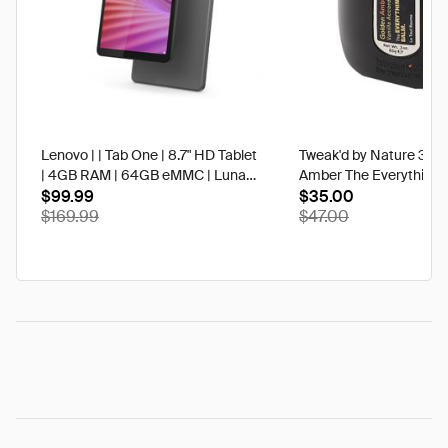
Lenovo | | Tab One | 8.7" HD Tablet
Tweak'd by Nature 3 oz
| 4GB RAM | 64GB eMMC | Luna
Amber The Everything 
Grey | Best Buy
$99.99
$35.00
$169.99
$47.00