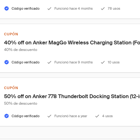
Código verificado
Funcionó hace 4 months
78 usos
CUPÓN
40% off on Anker MagGo Wireless Charging Station (Fol
40% de descuento
Código verificado
Funcionó hace 9 months
10 usos
CUPÓN
50% off on Anker 778 Thunderbolt Docking Station (12-i
50% de descuento
Código verificado
Funcionó hace a year
4 usos