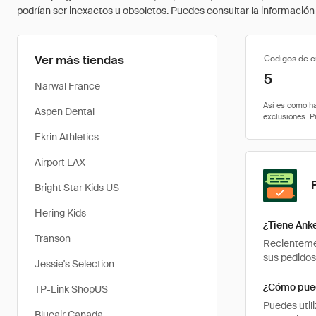
podrían ser inexactos u obsoletos. Puedes consultar la información m
Ver más tiendas
Códigos de 
5
Narwal France
Aspen Dental
Ekrin Athletics
Airport LAX
Bright Star Kids US
Hering Kids
¿Tiene Anke
Transon
Recientemen
sus pedidos
Jessie's Selection
¿Cómo pued
TP-Link ShopUS
Puedes util
Blueair Canada