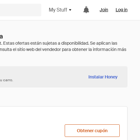
My Stuff
Join
Log in
a
Instalar Honey
u carro.
Obtener cupón