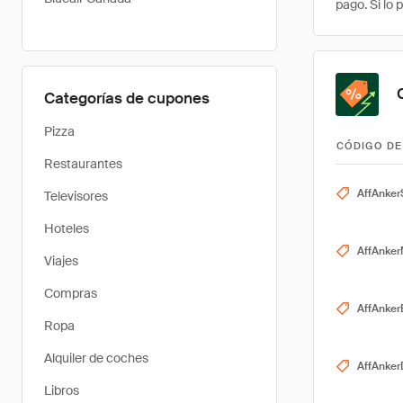
pago. Si lo 
Categorías de cupones
Pizza
CÓDIGO DE
Restaurantes
AffAnker
Televisores
Hoteles
AffAnke
Viajes
Compras
AffAnke
Ropa
Alquiler de coches
AffAnker
Libros