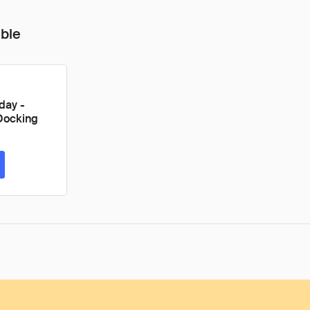
ible
day -
Docking
ta