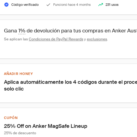
Código verificado
Funcionó hace 4 months
231 usos
Gana 
1%
 de devolución para tus compras en Anker Aust
Se aplican las 
Condiciones de PayPal Rewards
 y 
exclusiones
.
AÑADIR HONEY
Aplica automáticamente los 4 códigos durante el proc
solo clic
CUPÓN
25% Off on Anker MagSafe Lineup
25% de descuento