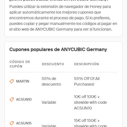
Puedes utilizar la extensión de navegador de Honey para
aplicar automáticamente los mejores cupones que
encontremos durante el proceso de pago. Si lo prefieres,
puedes copiar y pegar manualmente los códigos al pagar en
el sitio web de ANYCUBIC Germany para ver si funcionan.
Cupones populares de ANYCUBIC Germany
CÓDIGO DE
DESCUENTO
DESCRIPCIÓN
CUPÓN
55% de
55% Off Of All
MARTIN
descuento
Purchases!
10€ off 100€ +
ACSUN10
Variable
sitewide with code
ACSUN10
15€ off 150€ +
ACSUN15
Variable
sitewide with code