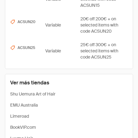
ACSUN15
20€ off 200€ + on
ACSUN20
Variable
selected items with
code ACSUN20
25€ off 300€ + on
ACSUN25
Variable
selected items with
code ACSUN25
Ver más tiendas
Shu Uemura Art of Hair
EMU Australia
Limeroad
BookVIP.com