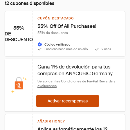
12 cupones disponibles
CUPÓN DESTACADO
55% Off Of All Purchases!
55%
55% de descuento
DE
DESCUENTO
Código verificado
Funcionó hace más de un año
2 usos
Gana 
1%
 de devolución para tus 
compras en ANYCUBIC Germany
Se aplican las 
Condiciones de PayPal Rewards
 y 
exclusiones
.
Activar recompensas
AÑADIR HONEY
Aplica automáticamente los 12 