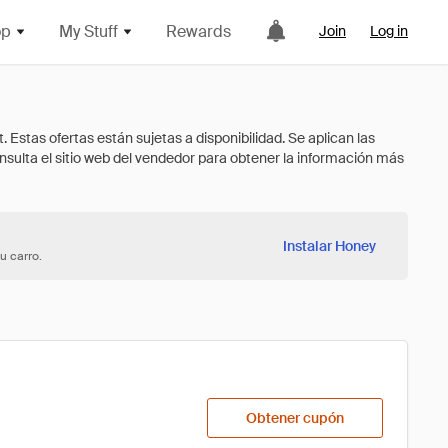
op
My Stuff
Rewards
Join
Log in
Instalar Honey
u carro.
Obtener cupón