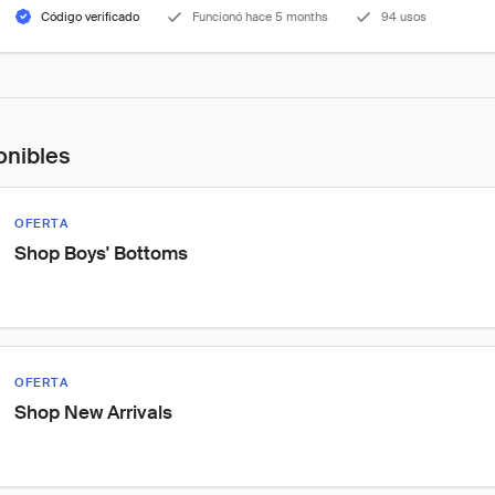
Código verificado
Funcionó hace 5 months
94 usos
onibles
OFERTA
Shop Boys' Bottoms
OFERTA
Shop New Arrivals