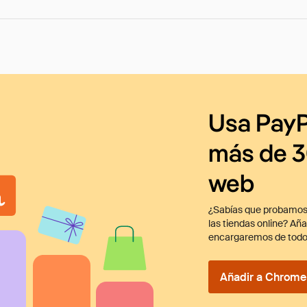
Usa PayP
más de 3
web
¿Sabías que probamos
las tiendas online? Añ
encargaremos de todo
Añadir a Chrome 