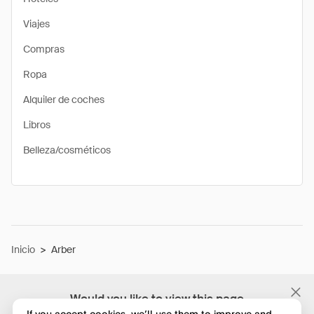
Viajes
Compras
Ropa
Alquiler de coches
Libros
Belleza/cosméticos
Inicio
>
Arber
Would you like to view this page
If you accept cookies, we’ll use them to improve and