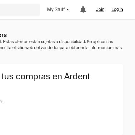
My Stuff
Join
Log in
ors
 tus compras en Ardent
es
.