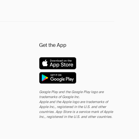
Get the App
Google Play and the Google Play logo are
trademarks of Google Inc.
Apple and the Apple logo are trademarks of
Apple Inc., registered in the U.S. and other
countries. App Store is a service mark of Apple
Inc., registered in the U.S. and other countries.