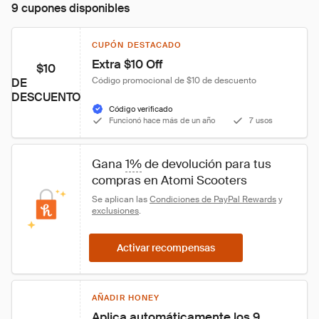
9 cupones disponibles
CUPÓN DESTACADO
Extra $10 Off
$10
Código promocional de $10 de descuento
DE
DESCUENTO
Código verificado
Funcionó hace más de un año
7 usos
Gana 
1%
 de devolución para tus 
compras en Atomi Scooters
Se aplican las 
Condiciones de PayPal Rewards
 y 
exclusiones
.
Activar recompensas
AÑADIR HONEY
Aplica automáticamente los 9 