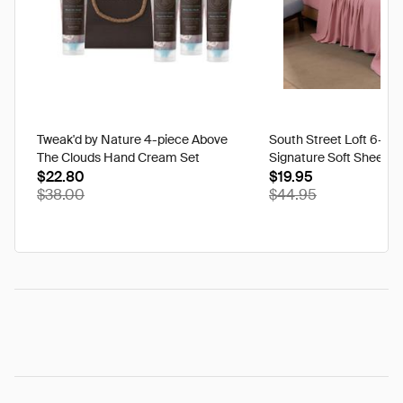
Tweak'd by Nature 4-piece Above
South Street Loft 6-pi
The Clouds Hand Cream Set
Signature Soft Sheet S
$22.80
$19.95
$38.00
$44.95