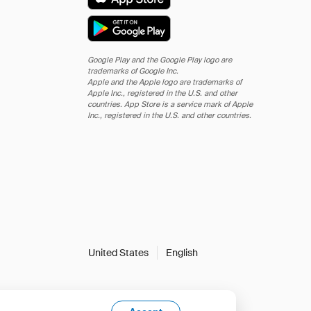
Google Play and the Google Play logo are
trademarks of Google Inc.
Apple and the Apple logo are trademarks of
Apple Inc., registered in the U.S. and other
countries. App Store is a service mark of Apple
Inc., registered in the U.S. and other countries.
United States
English