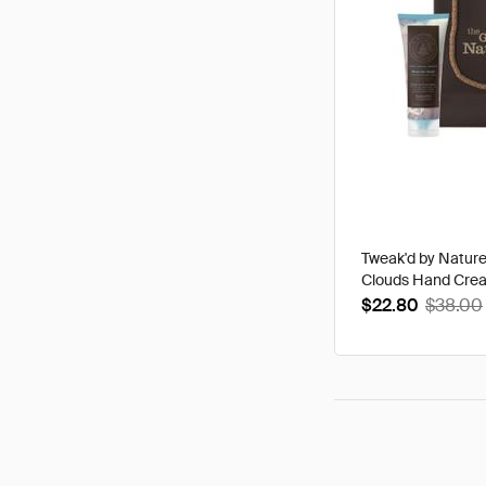
Tweak'd by Natur
Clouds Hand Cre
$22.80
$38.00