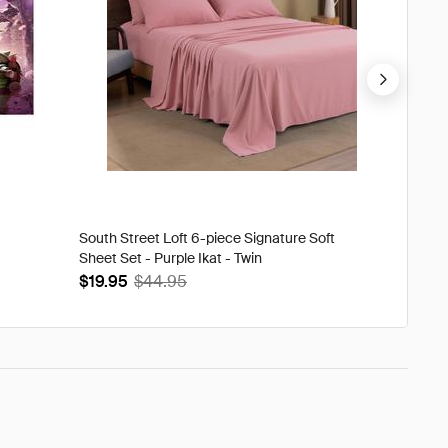
South Street Loft 6-piece Signature Soft
Tweak'd
Sheet Set - Purple Ikat - Twin
Volumi
$19.95
$44.95
$93.9