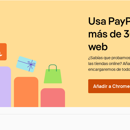
Usa PayP
más de 3
web
¿Sabías que probamos
las tiendas online? Añ
encargaremos de todo
Añadir a Chrome 