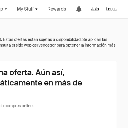
op
My Stuff
Rewards
Join
Log in
 oferta. Aún así,
áticamente en más de
do compres online.