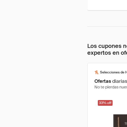
Los cupones no
expertos en of
Selecciones de 
Ofertas
diaria
No te pierdas nues
33% off