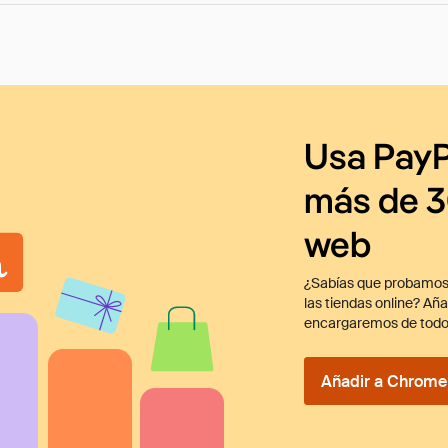
Usa PayP
más de 3
web
¿Sabías que probamos
las tiendas online? Añ
encargaremos de todo
Añadir a Chrome 