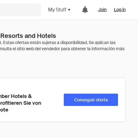
My Stuff
Join
Log in
Resorts and Hotels
ber Hotels & 
Conseguir oferta
ofitieren Sie von 
bote