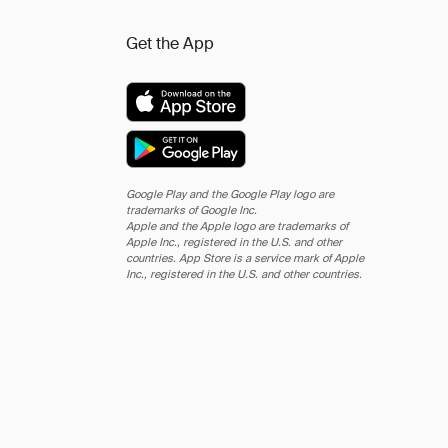
Get the App
Google Play and the Google Play logo are
trademarks of Google Inc.
Apple and the Apple logo are trademarks of
Apple Inc., registered in the U.S. and other
countries. App Store is a service mark of Apple
Inc., registered in the U.S. and other countries.