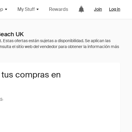
op
My Stuff
Rewards
Join
Log in
Beach UK
 tus compras en
es
.