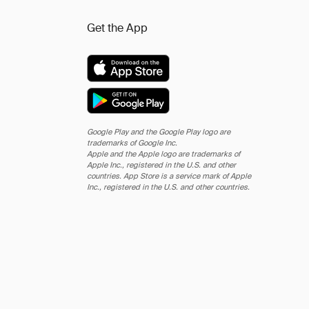
Get the App
Google Play and the Google Play logo are
trademarks of Google Inc.
Apple and the Apple logo are trademarks of
Apple Inc., registered in the U.S. and other
countries. App Store is a service mark of Apple
Inc., registered in the U.S. and other countries.