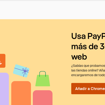
Usa PayP
más de 3
web
¿Sabías que probamos
las tiendas online? Añ
encargaremos de todo
Añadir a Chrome 