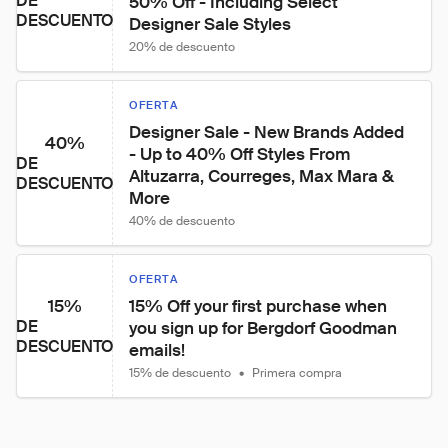
DE
50% Off - Including Select 
DESCUENTO
Designer Sale Styles
20% de descuento
OFERTA
Designer Sale - New Brands Added 
40%
- Up to 40% Off Styles From 
DE
Altuzarra, Courreges, Max Mara & 
DESCUENTO
More
40% de descuento
OFERTA
15%
15% Off your first purchase when 
DE
you sign up for Bergdorf Goodman 
DESCUENTO
emails!
15% de descuento
•
Primera compra