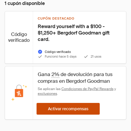
1 cupón disponible
CUPÓN DESTACADO
Reward yourself with a $100 - 
$1,250+ Bergdorf Goodman gift 
Código
card.
verificado
Código verificado
Funcionó hace 5 days
21 usos
Gana 
2%
 de devolución para tus 
compras en Bergdorf Goodman
Se aplican las 
Condiciones de PayPal Rewards
 y 
exclusiones
.
Activar recompensas