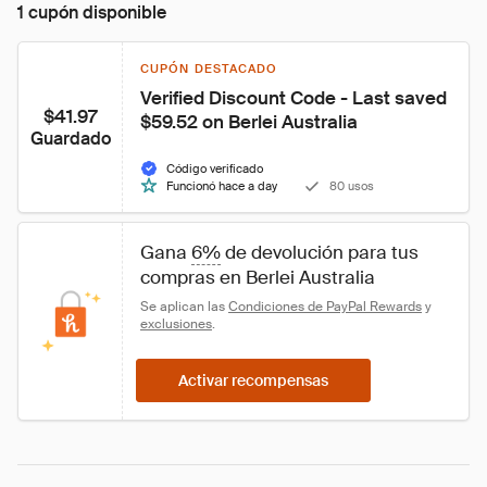
1 cupón disponible
CUPÓN DESTACADO
Verified Discount Code - Last saved 
$41.97
$59.52 on Berlei Australia
Guardado
Código verificado
Funcionó hace a day
80 usos
Gana 
6%
 de devolución para tus 
compras en Berlei Australia
Se aplican las 
Condiciones de PayPal Rewards
 y 
exclusiones
.
Activar recompensas