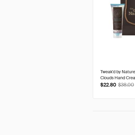
Tweak'd by Natur
Clouds Hand Cre
$22.80
$38.00