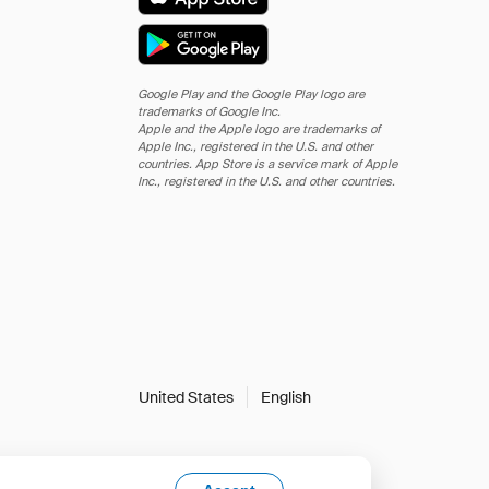
Google Play and the Google Play logo are
trademarks of Google Inc.
Apple and the Apple logo are trademarks of
Apple Inc., registered in the U.S. and other
countries. App Store is a service mark of Apple
Inc., registered in the U.S. and other countries.
United States
English