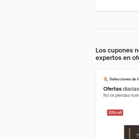
Los cupones no
expertos en of
Selecciones de 
Ofertas
diaria
No te pierdas nues
33% off