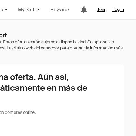
op
My Stuff
Rewards
Join
Log in
ort
 oferta. Aún así,
áticamente en más de
do compres online.