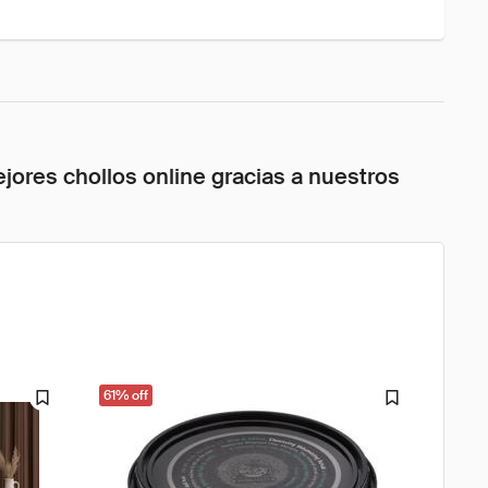
jores chollos online gracias a nuestros
61% off
61% o