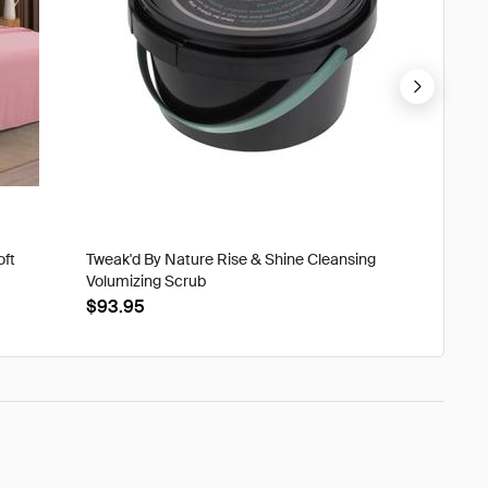
oft
Tweak'd By Nature Rise & Shine Cleansing
Tweak'd
Volumizing Scrub
XtraOrd
$93.95
$39.9