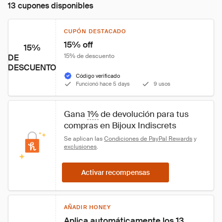
13 cupones disponibles
CUPÓN DESTACADO
15% off
15%
15% de descuento
DE
DESCUENTO
Código verificado
Funcionó hace 5 days
9 usos
Gana 
1%
 de devolución para tus 
compras en Bijoux Indiscrets
Se aplican las 
Condiciones de PayPal Rewards
 y 
exclusiones
.
Activar recompensas
AÑADIR HONEY
Aplica automáticamente los 13 