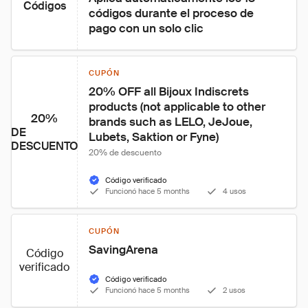
Códigos
códigos durante el proceso de 
pago con un solo clic
CUPÓN
20% OFF all Bijoux Indiscrets 
products (not applicable to other 
20%
brands such as LELO, JeJoue, 
DE
Lubets, Saktion or Fyne)
DESCUENTO
20% de descuento
Código verificado
Funcionó hace 5 months
4 usos
CUPÓN
SavingArena
Código
verificado
Código verificado
Funcionó hace 5 months
2 usos