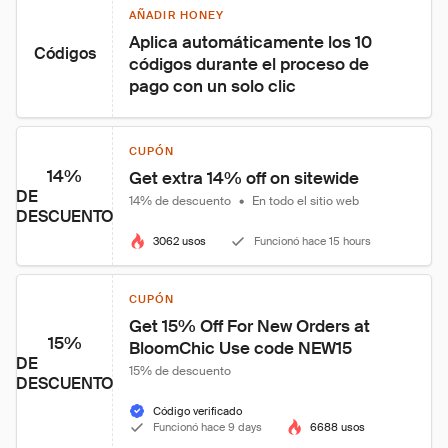
AÑADIR HONEY
Aplica automáticamente los 10 
Códigos
códigos durante el proceso de 
pago con un solo clic
CUPÓN
14%
Get extra 14% off on sitewide
DE
14% de descuento
•
En todo el sitio web
DESCUENTO
3062 usos
Funcionó hace 15 hours
CUPÓN
Get 15% Off For New Orders at 
15%
BloomChic Use code NEW15
DE
15% de descuento
DESCUENTO
Código verificado
Funcionó hace 9 days
6688 usos