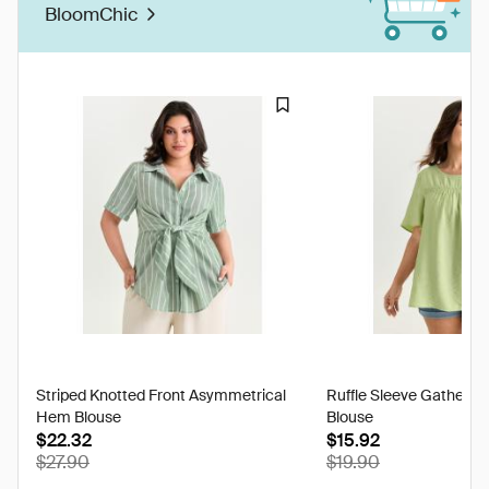
BloomChic
Striped Knotted Front Asymmetrical
Ruffle Sleeve Gathere
Hem Blouse
Blouse
$22.32
$15.92
$27.90
$19.90