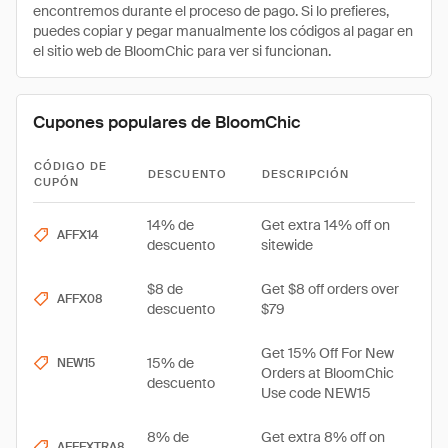
encontremos durante el proceso de pago. Si lo prefieres,
puedes copiar y pegar manualmente los códigos al pagar en
el sitio web de BloomChic para ver si funcionan.
Cupones populares de BloomChic
CÓDIGO DE
DESCUENTO
DESCRIPCIÓN
CUPÓN
14% de
Get extra 14% off on
AFFX14
descuento
sitewide
$8 de
Get $8 off orders over
AFFX08
descuento
$79
Get 15% Off For New
15% de
NEW15
Orders at BloomChic
descuento
Use code NEW15
8% de
Get extra 8% off on
AFFEXTRA8