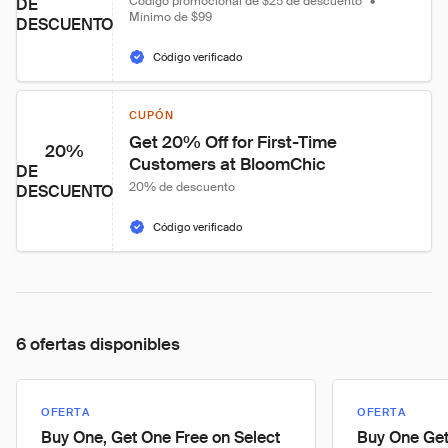
Código promocional de $25 de descuento
•
DE
Mínimo de $99
DESCUENTO
Código verificado
CUPÓN
Get 20% Off for First-Time 
20%
Customers at BloomChic
DE
20% de descuento
DESCUENTO
Código verificado
6 ofertas disponibles
OFERTA
OFERTA
Buy One, Get One Free on Select
Buy One Get