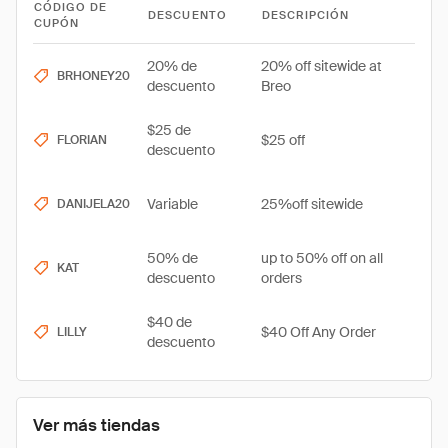
CÓDIGO DE
DESCUENTO
DESCRIPCIÓN
CUPÓN
20% de
20% off sitewide at
BRHONEY20
descuento
Breo
$25 de
$25 off
FLORIAN
descuento
Variable
25%off sitewide
DANIJELA20
50% de
up to 50% off on all
KAT
descuento
orders
$40 de
$40 Off Any Order
LILLY
descuento
Ver más tiendas