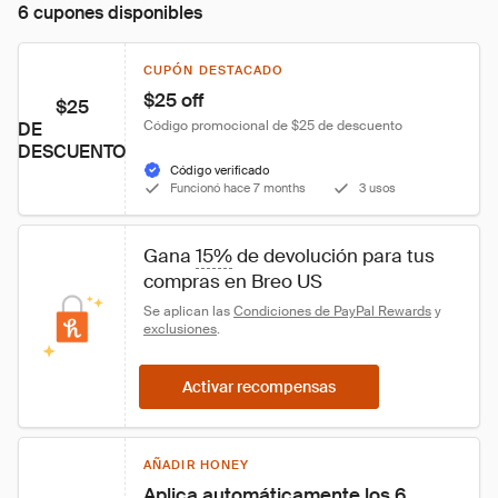
6 cupones disponibles
CUPÓN DESTACADO
$25 off
$25
Código promocional de $25 de descuento
DE
DESCUENTO
Código verificado
Funcionó hace 7 months
3 usos
Gana 
15%
 de devolución para tus 
compras en Breo US
Se aplican las 
Condiciones de PayPal Rewards
 y 
exclusiones
.
Activar recompensas
AÑADIR HONEY
Aplica automáticamente los 6 