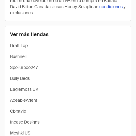
recibir una devolución de un 1% en tu compra en Buffalo
David Bitton Canada si usas Honey. Se aplican
condiciones
y
exclusiones.
Ver más tiendas
Draft Top
Bushnell
Spoilurboo247
Bully Beds
Eaglemoss UK
AceableAgent
Cbrstyle
Incase Designs
Meshki US