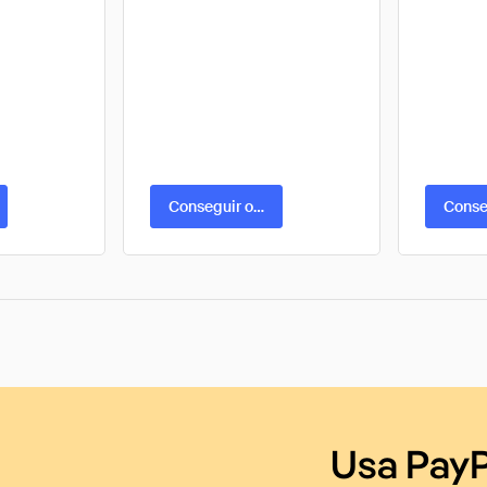
ta
Conseguir oferta
Conse
Usa PayP