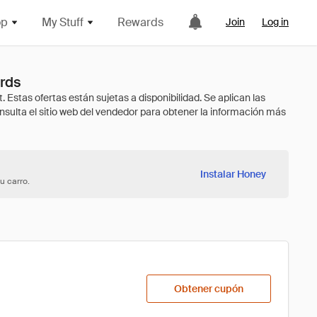
op
My Stuff
Rewards
Join
Log in
rds
Instalar Honey
u carro.
Obtener cupón