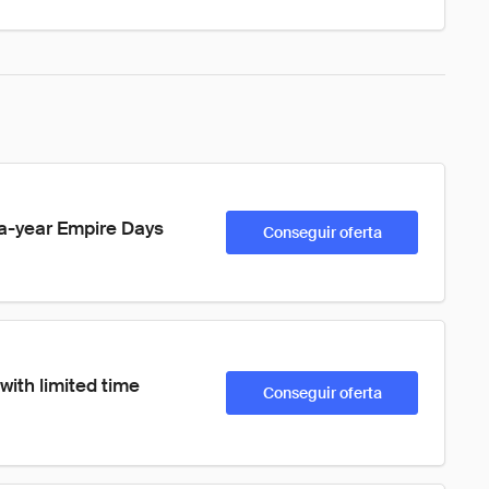
a-year Empire Days 
Conseguir oferta
with limited time 
Conseguir oferta