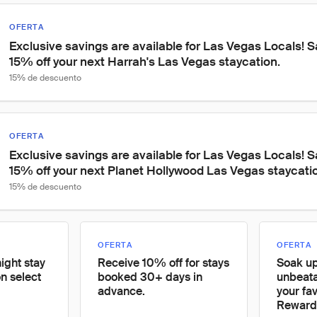
OFERTA
Exclusive savings are available for Las Vegas Locals! S
15% off your next Harrah's Las Vegas staycation.
15% de descuento
OFERTA
Exclusive savings are available for Las Vegas Locals! S
15% off your next Planet Hollywood Las Vegas staycati
15% de descuento
OFERTA
OFERTA
ight stay
Receive 10% off for stays
Soak up
n select
booked 30+ days in
unbeata
advance.
your fa
Rewards