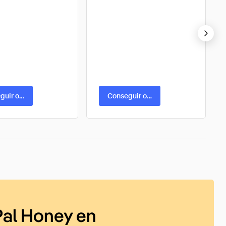
guir oferta
Conseguir oferta
al Honey en