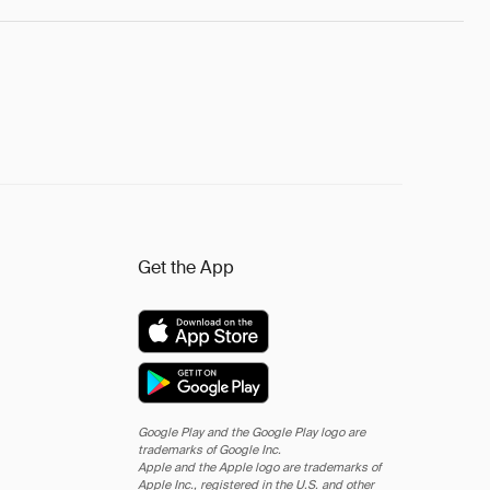
Get the App
Google Play and the Google Play logo are
trademarks of Google Inc.
Apple and the Apple logo are trademarks of
Apple Inc., registered in the U.S. and other