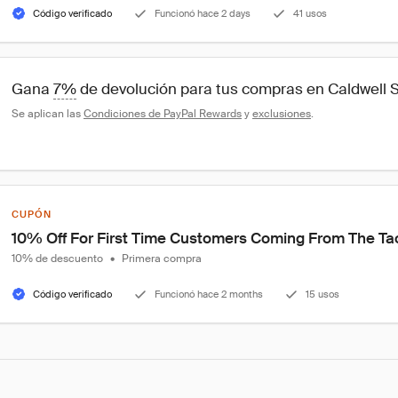
Código verificado
Funcionó hace 2 days
41 usos
Gana 
7%
 de devolución para tus compras en Caldwell 
Se aplican las 
Condiciones de PayPal Rewards
 y 
exclusiones
.
CUPÓN
10% Off For First Time Customers Coming From The Tac
10% de descuento
•
Primera compra
Código verificado
Funcionó hace 2 months
15 usos