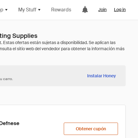
op
My Stuff
Rewards
Join
Log in
ting Supplies
Instalar Honey
u carro.
 Defnese
Obtener cupón