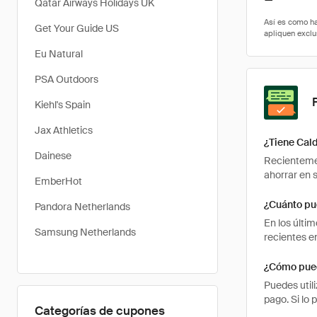
Qatar Airways Holidays UK
Get Your Guide US
Eu Natural
PSA Outdoors
Kiehl's Spain
Jax Athletics
¿Tiene Cal
Dainese
Recientemen
ahorrar en 
EmberHot
¿Cuánto pu
Pandora Netherlands
En los últi
Samsung Netherlands
recientes e
¿Cómo pued
Puedes util
pago. Si lo 
Categorías de cupones