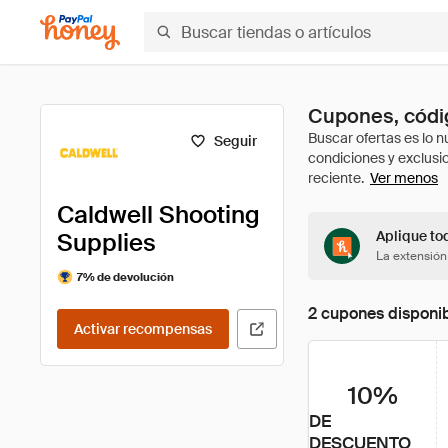
Cupones, códig
Seguir
Ver menos
Caldwell Shooting
Supplies
Aplique to
La extensión
7% de devolución
2 cupones disponi
Activar recompensas
10%
DE
DESCUENTO