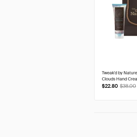
Tweak'd by Natur
Clouds Hand Cre
$22.80
$38.00