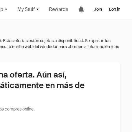
op
My Stuff
Rewards
Join
Log in
 oferta. Aún así,
áticamente en más de
do compres online.