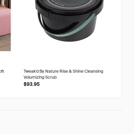
oft
Tweak'd By Nature Rise & Shine Cleansing
Volumizing Scrub
$93.95