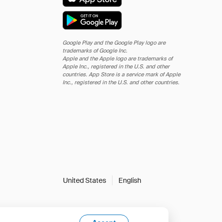
Google Play and the Google Play logo are
trademarks of Google Inc.
Apple and the Apple logo are trademarks of
Apple Inc., registered in the U.S. and other
countries. App Store is a service mark of Apple
Inc., registered in the U.S. and other countries.
United States
English