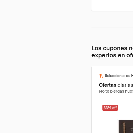
Los cupones no
expertos en of
Selecciones de 
Ofertas
diaria
No te pierdas nues
33% off