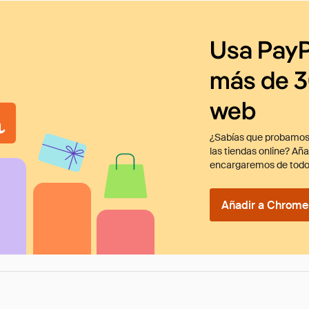
Usa PayP
más de 3
web
¿Sabías que probamos
las tiendas online? Añ
encargaremos de todo
Añadir a Chrome 