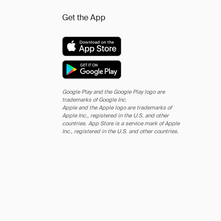
Get the App
Google Play and the Google Play logo are
trademarks of Google Inc.
Apple and the Apple logo are trademarks of
Apple Inc., registered in the U.S. and other
countries. App Store is a service mark of Apple
Inc., registered in the U.S. and other countries.