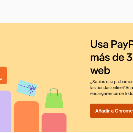
Usa PayP
más de 3
web
¿Sabías que probamos
las tiendas online? Añ
encargaremos de todo
Añadir a Chrome 