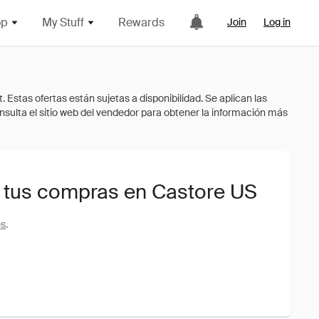
op
My Stuff
Rewards
Join
Log in
 tus compras en Castore US
es
.