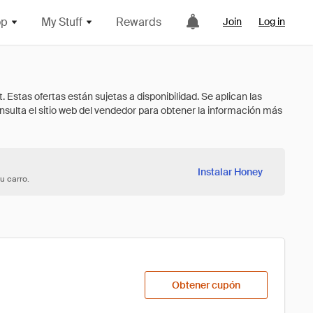
op
My Stuff
Rewards
Join
Log in
Instalar Honey
u carro.
Obtener cupón