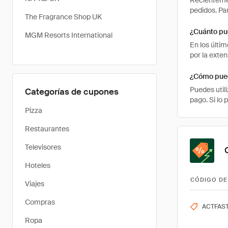
Recientemen
pedidos. Pa
The Fragrance Shop UK
¿Cuánto pu
MGM Resorts International
En los últi
por la exte
¿Cómo pued
Puedes util
Categorías de cupones
pago. Si lo 
Pizza
Restaurantes
Televisores
Hoteles
CÓDIGO DE
Viajes
Compras
ACTFAS
Ropa