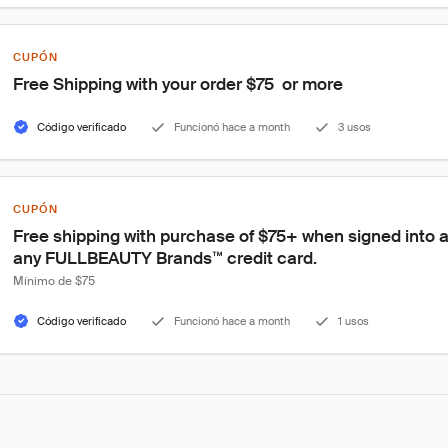
CUPÓN
Free Shipping with your order $75  or more
Código verificado
Funcionó hace a month
3 usos
CUPÓN
Free shipping with purchase of $75+ when signed into 
any FULLBEAUTY Brands™ credit card.
Mínimo de $75
Código verificado
Funcionó hace a month
1 usos