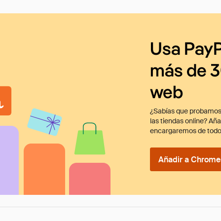
Usa PayP
más de 3
web
¿Sabías que probamos
las tiendas online? Añ
encargaremos de todo
Añadir a Chrome 