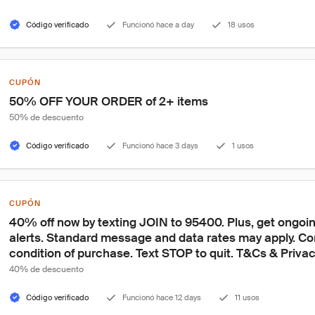
Código verificado
Funcionó hace a day
18 usos
CUPÓN
50% OFF YOUR ORDER of 2+ items
50% de descuento
Código verificado
Funcionó hace 3 days
1 usos
CUPÓN
40% off now by texting JOIN to 95400. Plus, get ongoing
alerts. Standard message and data rates may apply. Con
condition of purchase. Text STOP to quit. T&Cs & Privacy
40% de descuento
Código verificado
Funcionó hace 12 days
11 usos