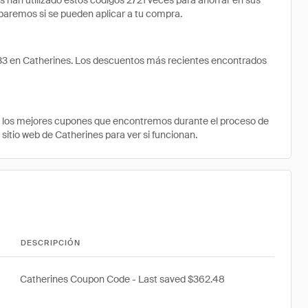
an utilizado estos códigos 2721 veces para ahorrar en sus
robaremos si se pueden aplicar a tu compra.
.33 en Catherines. Los descuentos más recientes encontrados
e los mejores cupones que encontremos durante el proceso de
 sitio web de Catherines para ver si funcionan.
DESCRIPCIÓN
Catherines Coupon Code - Last saved $362.48