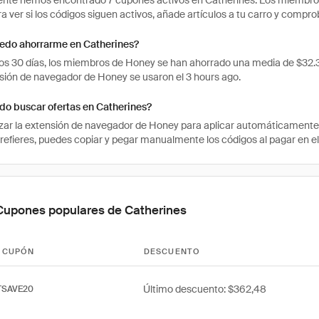
te hemos encontrado 7 cupones activos en Catherines. Los miembros h
ra ver si los códigos siguen activos, añade artículos a tu carro y comp
edo ahorrarme en Catherines?
mos 30 días, los miembros de Honey se han ahorrado una media de $32
nsión de navegador de Honey se usaron el 3 hours ago.
o buscar ofertas en Catherines?
izar la extensión de navegador de Honey para aplicar automáticament
prefieres, puedes copiar y pegar manualmente los códigos al pagar en el
Cupones populares de Catherines
 CUPÓN
DESCUENTO
Último descuento: $362,48
TSAVE20