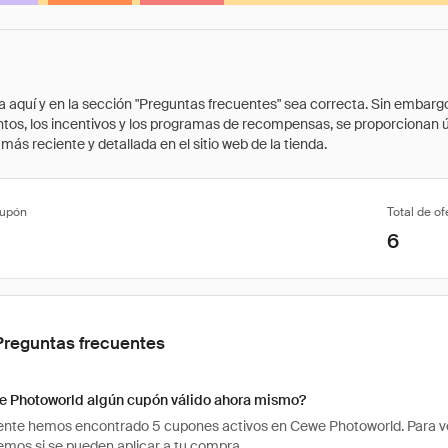
quí y en la sección "Preguntas frecuentes" sea correcta. Sin embargo, 
cuentos, los incentivos y los programas de recompensas, se proporcionan
ás reciente y detallada en el sitio web de la tienda.
cupón
Total de of
6
Preguntas frecuentes
e Photoworld algún cupón válido ahora mismo?
te hemos encontrado 5 cupones activos en Cewe Photoworld. Para ver si
os si se pueden aplicar a tu compra.