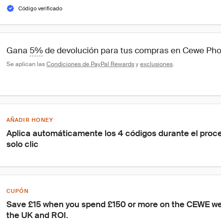
Código verificado
Gana 
5%
 de devolución para tus compras en Cewe Ph
Se aplican las 
Condiciones de PayPal Rewards
 y 
exclusiones
.
AÑADIR HONEY
Aplica automáticamente los 4 códigos durante el proc
solo clic
CUPÓN
Save £15 when you spend £150 or more on the CEWE webs
the UK and ROI.