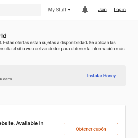
My Stuff
Join
Log in
rld
Instalar Honey
u carro.
ite. Available in 
Obtener cupón