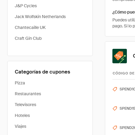
J&P Cycles
¿Cómo pued
Jack Wolfskin Netherlands
Puedes util
pago. Si lo
Chantecaille UK
Craft Gin Club
Categorías de cupones
CÓDIGO DE
Pizza
SPEND1
Restaurantes
Televisores
SPEND1
Hoteles
Viajes
SPEND2