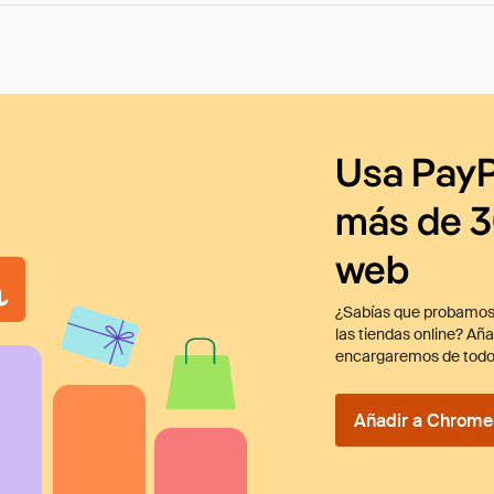
Usa PayP
más de 3
web
¿Sabías que probamos
las tiendas online? Añ
encargaremos de todo
Añadir a Chrome 