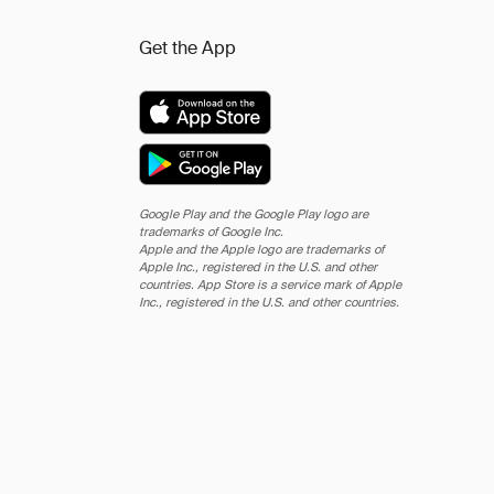
Get the App
Google Play and the Google Play logo are
trademarks of Google Inc.
Apple and the Apple logo are trademarks of
Apple Inc., registered in the U.S. and other
countries. App Store is a service mark of Apple
Inc., registered in the U.S. and other countries.