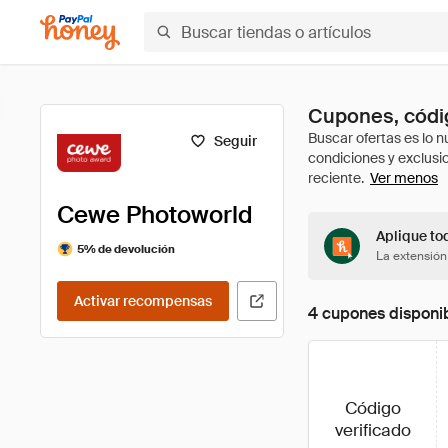
Cupones, códi
Seguir
Ver menos
Cewe Photoworld
Aplique to
5% de devolución
La extensión
Activar recompensas
4 cupones disponi
Código
verificado