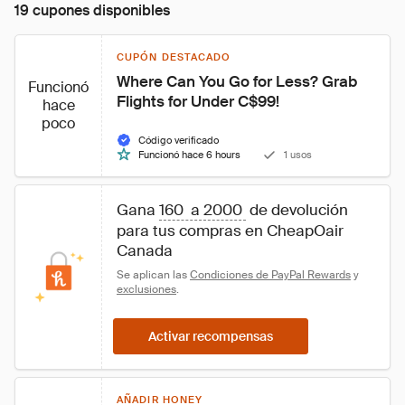
19 cupones disponibles
CUPÓN DESTACADO
Where Can You Go for Less? Grab 
Funcionó
Flights for Under C$99!
hace
poco
Código verificado
Funcionó hace 6 hours
1 usos
Gana 
160  a 2000 
 de devolución 
para tus compras en CheapOair 
Canada
Se aplican las 
Condiciones de PayPal Rewards
 y 
exclusiones
.
Activar recompensas
AÑADIR HONEY