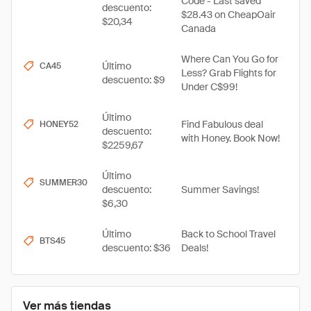
Code - Last saved
descuento:
$28.43 on CheapOair
$20,34
Canada
Where Can You Go for
Último
CA45
Less? Grab Flights for
descuento: $9
Under C$99!
Último
Find Fabulous deal
HONEY52
descuento:
with Honey. Book Now!
$2259,67
Último
SUMMER30
descuento:
Summer Savings!
$6,30
Último
Back to School Travel
BTS45
descuento: $36
Deals!
Ver más tiendas