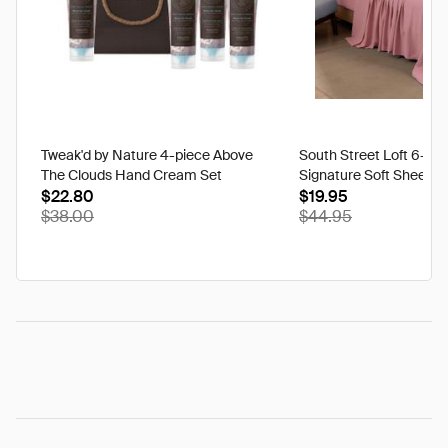
Tweak'd by Nature 4-piece Above
South Street Loft 6-pi
The Clouds Hand Cream Set
Signature Soft Sheet Se
$22.80
Ikat - Twin
$19.95
$38.00
$44.95