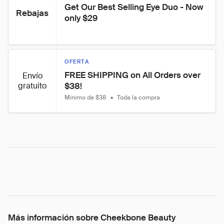
Get Our Best Selling Eye Duo - Now 
Rebajas
only $29
OFERTA
FREE SHIPPING on All Orders over 
Envío
gratuito
$38!
Mínimo de $38
•
Toda la compra
Más información sobre Cheekbone Beauty