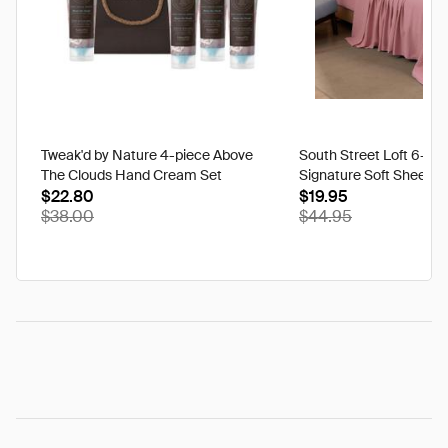
Tweak'd by Nature 4-piece Above
South Street Loft 6-pi
The Clouds Hand Cream Set
Signature Soft Sheet S
$22.80
$19.95
$38.00
$44.95