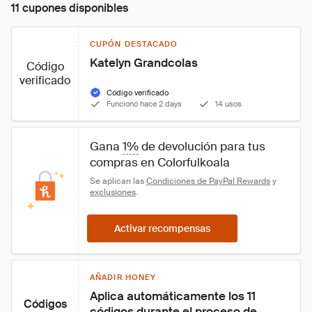
11 cupones disponibles
CUPÓN DESTACADO
Katelyn Grandcolas
Código
verificado
Código verificado
Funcionó hace 2 days
14 usos
Gana 
1%
 de devolución para tus 
compras en Colorfulkoala
Se aplican las 
Condiciones de PayPal Rewards
 y 
exclusiones
.
Activar recompensas
AÑADIR HONEY
Aplica automáticamente los 11 
Códigos
códigos durante el proceso de 