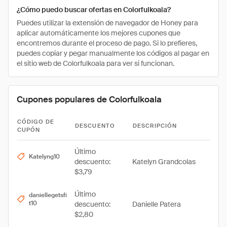
¿Cómo puedo buscar ofertas en Colorfulkoala?
Puedes utilizar la extensión de navegador de Honey para
aplicar automáticamente los mejores cupones que
encontremos durante el proceso de pago. Si lo prefieres,
puedes copiar y pegar manualmente los códigos al pagar en
el sitio web de Colorfulkoala para ver si funcionan.
Cupones populares de Colorfulkoala
CÓDIGO DE
DESCUENTO
DESCRIPCIÓN
CUPÓN
Último
Katelyng10
descuento:
Katelyn Grandcolas
$3,79
Último
daniellegetsfi
t10
descuento:
Danielle Patera
$2,80