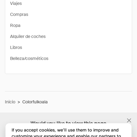
Viajes
Compras
Ropa
Alquiler de coches
Libros
Belleza/cosméticos
Inicio
>
Colorfulkoala
Would you like to view this page
in English?
If you accept cookies, we’ll use them to improve and
customize your experience and enable our partners to