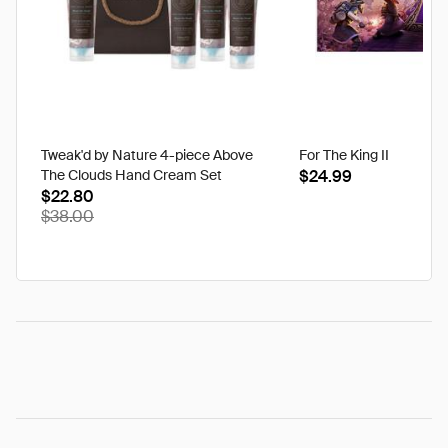
Tweak'd by Nature 4-piece Above
For The King II
The Clouds Hand Cream Set
$24.99
$22.80
$38.00