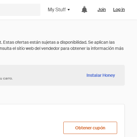
My Stuff
Join
Log in
Instalar Honey
u carro.
Obtener cupón