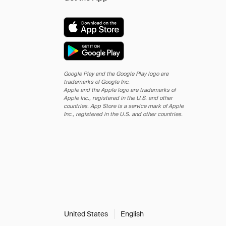
Google Play and the Google Play logo are
trademarks of Google Inc.
Apple and the Apple logo are trademarks of
Apple Inc., registered in the U.S. and other
countries. App Store is a service mark of Apple
Inc., registered in the U.S. and other countries.
United States
English