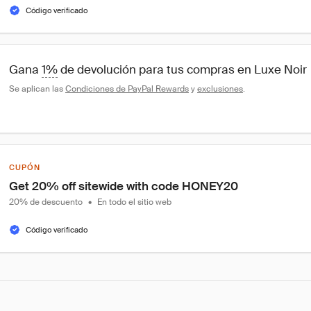
Código verificado
Gana 
1%
 de devolución para tus compras en Luxe Noir
Se aplican las 
Condiciones de PayPal Rewards
 y 
exclusiones
.
CUPÓN
Get 20% off sitewide with code HONEY20
20% de descuento
•
En todo el sitio web
Código verificado