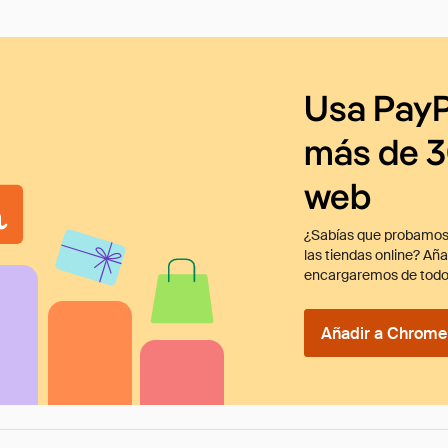
Usa PayP
más de 3
web
¿Sabías que probamos
las tiendas online? Añ
encargaremos de todo
Añadir a Chrome 